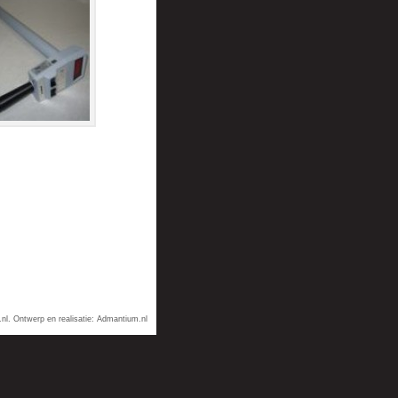
nl
. Ontwerp en realisatie:
Admantium.nl