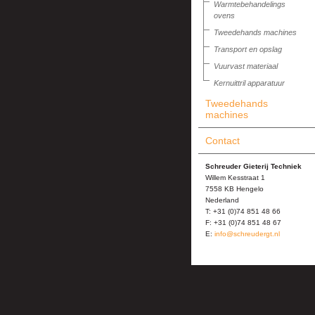
Warmtebehandelings
ovens
Tweedehands machines
Transport en opslag
Vuurvast materiaal
Kernuittril apparatuur
Tweedehands
machines
Contact
Schreuder Gieterij Techniek
Willem Kesstraat 1
7558 KB Hengelo
Nederland
T: +31 (0)74 851 48 66
F: +31 (0)74 851 48 67
E:
info@schreudergt.nl