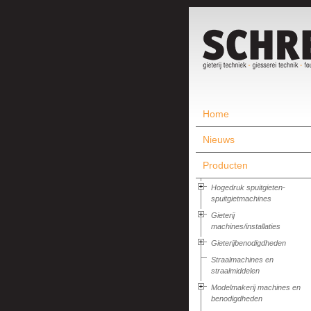
Home
Nieuws
Producten
Hogedruk spuitgieten-
spuitgietmachines
Gieterij
machines/installaties
Gieterijbenodigdheden
Straalmachines en
straalmiddelen
Modelmakerij machines en
benodigdheden